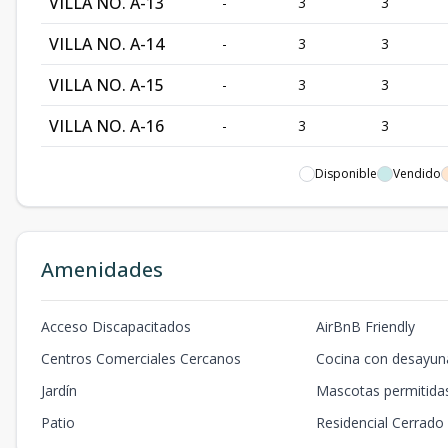
VILLA NO. A-13
-
3
3
VILLA NO. A-14
-
3
3
VILLA NO. A-15
-
3
3
VILLA NO. A-16
-
3
3
VILLA NO. A-17
-
3
3
Disponible
Vendido
VILLA NO. A-18
-
3
3
VILLA NO. A-19
-
3
3
Amenidades
VILLA NO. A-20
-
3
3
Acceso Discapacitados
AirBnB Friendly
VILLA NO. A-21
-
3
3
Centros Comerciales Cercanos
Cocina con desayun
VILLA NO.A-22
-
3
3
Jardín
Mascotas permitida
VILLA NO. A-23
-
3
3
Patio
Residencial Cerrado