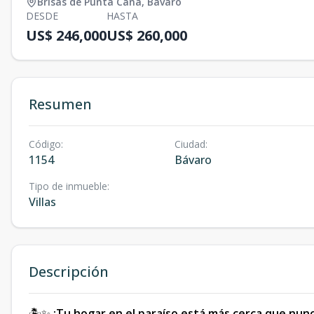
Brisas de Punta Cana
,
Bávaro
DESDE
HASTA
US$ 246,000
US$ 260,000
Resumen
Código
:
Ciudad
:
1154
Bávaro
Tipo de inmueble
:
Villas
Descripción
🏝️✨
¡Tu hogar en el paraíso está más cerca que nunc