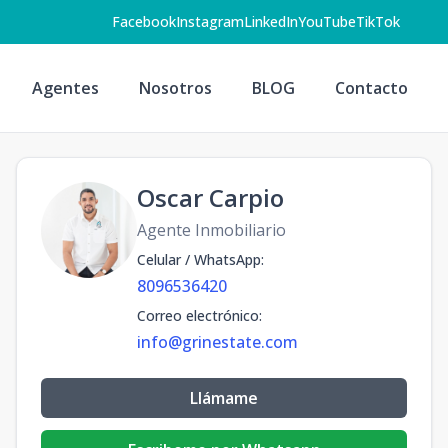
Facebook
Instagram
LinkedIn
YouTube
TikTok
Agentes
Nosotros
BLOG
Contacto
Oscar Carpio
Agente Inmobiliario
Celular / WhatsApp
:
8096536420
Correo electrónico
:
info@grinestate.com
Llámame