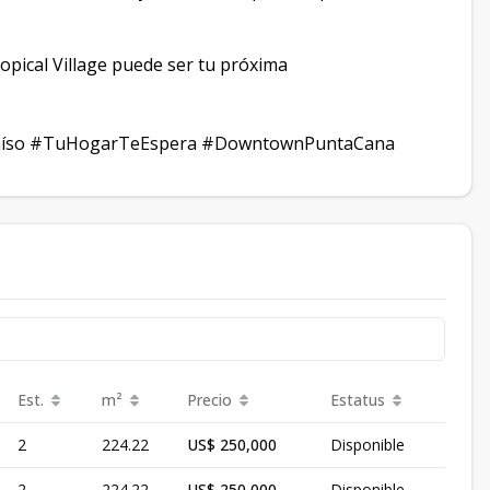
pical Village puede ser tu próxima
araíso #TuHogarTeEspera #DowntownPuntaCana
Est.
m²
Precio
Estatus
2
224.22
US$ 250,000
Disponible
2
224.22
US$ 250,000
Disponible