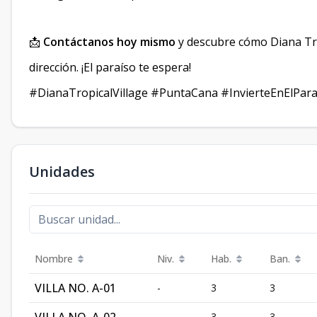
📩
Contáctanos hoy mismo
y descubre cómo Diana Tro
dirección. ¡El paraíso te espera!
#DianaTropicalVillage #PuntaCana #InvierteEnElP
Unidades
Nombre
Niv.
Hab.
Ban.
VILLA NO. A-01
-
3
3
-
3
3