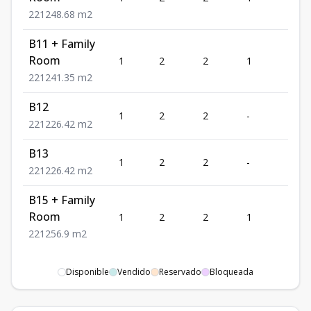
2
2
1
248.68
m2
B11 + Family
Room
1
2
2
1
1
2
2
1
241.35
m2
B12
1
2
2
-
1
2
2
1
226.42
m2
B13
1
2
2
-
1
2
2
1
226.42
m2
B15 + Family
Room
1
2
2
1
1
2
2
1
256.9
m2
Disponible
Vendido
Reservado
Bloqueada