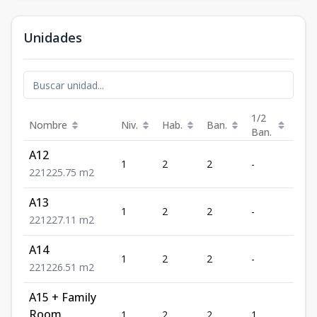
Unidades
1/2
Nombre
Niv.
Hab.
Ban.
Est.
Ban.
A12
1
2
2
-
1
2
2
1
225.75
m2
A13
1
2
2
-
1
2
2
1
227.11
m2
A14
1
2
2
-
1
2
2
1
226.51
m2
A15 + Family
Room
1
2
2
1
1