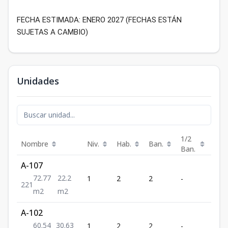
FECHA ESTIMADA: ENERO 2027 (FECHAS ESTÁN
SUJETAS A CAMBIO)
Unidades
1/2
Nombre
Niv.
Hab.
Ban.
Est.
Ban.
A-107
72.77
22.2
1
2
2
-
1
2
2
1
m2
m2
A-102
60.54
30.63
1
2
2
-
1