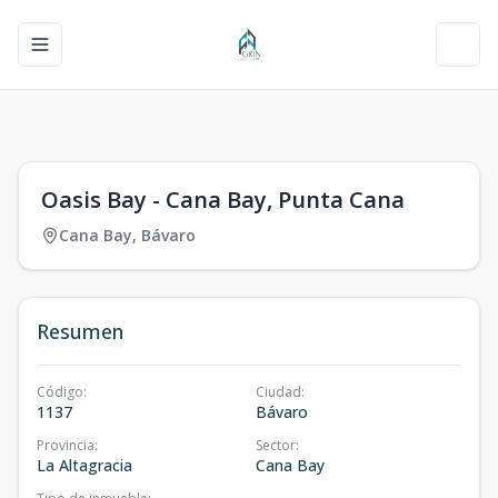
Toggle navigation menu
Toggl
1
/
0
Oasis Bay - Cana Bay, Punta Cana
Cana Bay
,
Bávaro
Resumen
Código
:
Ciudad
:
1137
Bávaro
Provincia
:
Sector
:
La Altagracia
Cana Bay